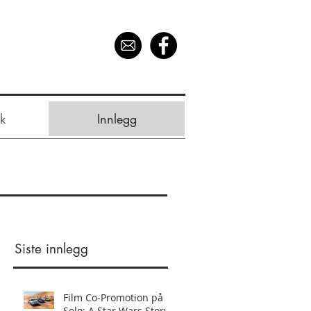
k
Innlegg
Siste innlegg
Film Co-Promotion på
Solo: A Star Wars Story