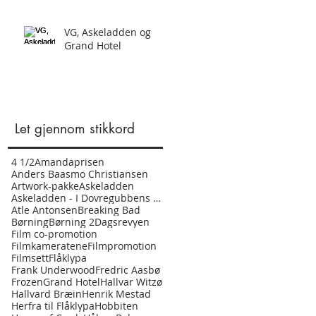
VG, Askeladden og
Grand Hotel
Let gjennom stikkord
4 1/2
Amandaprisen
Anders Baasmo Christiansen
Artwork-pakke
Askeladden
Askeladden - I Dovregubbens hall
Atle Antonsen
Breaking Bad
Børning
Børning 2
Dagsrevyen
Film co-promotion
Filmkameratene
Filmpromotion
Filmsett
Flåklypa
Frank Underwood
Fredric Aasbø
Frozen
Grand Hotel
Hallvar Witzø
Hallvard Bræin
Henrik Mestad
Herfra til Flåklypa
Hobbiten