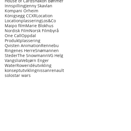
House of Cards
Håkon Bøhmer
Innspilling
Jenny Skavlan
Kompani Orheim
Königsegg CCXR
Location
Locationplassering
Los&Co
Maipo film
Marie Blokhus
Nordisk Film
Norsk Filmbyrå
One Call
Oppdal
Produktplassering
Qvisten Animation
Rennebu
Ringenes Herre
Snømannen
Steder
The Snowmann
VG Helg
Vangslia
Vebjørn Enger
WaterRower
idéutvikling
konseptutvikling
nissan
renault
solo
star wars