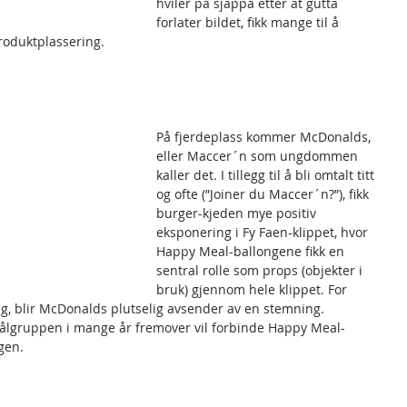
hviler på sjappa etter at gutta 
forlater bildet, fikk mange til å 
roduktplassering.
På fjerdeplass kommer McDonalds, 
eller Maccer´n som ungdommen 
kaller det. I tillegg til å bli omtalt titt 
og ofte (”Joiner du Maccer´n?”), fikk 
burger-kjeden mye positiv 
eksponering i Fy Faen-klippet, hvor 
Happy Meal-ballongene fikk en 
sentral rolle som props (objekter i 
bruk) gjennom hele klippet. For 
g, blir McDonalds plutselig avsender av en stemning. 
målgruppen i mange år fremover vil forbinde Happy Meal-
gen.