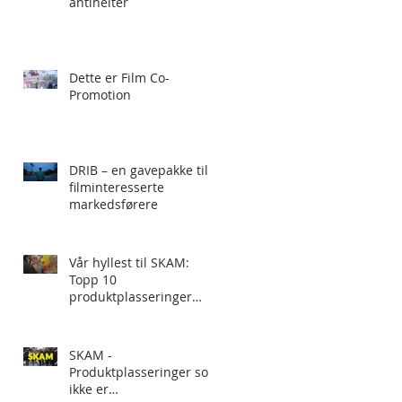
antihelter
Dette er Film Co-
Promotion
DRIB – en gavepakke til
filminteresserte
markedsførere
Vår hyllest til SKAM:
Topp 10
produktplasseringer
som ikke er
produktplasseringer
SKAM -
Produktplasseringer som
ikke er