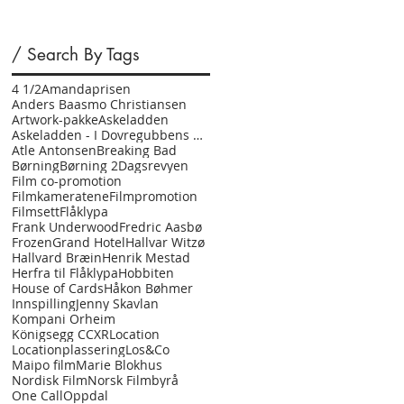
produktplasseringer
/ Search By Tags
4 1/2
Amandaprisen
Anders Baasmo Christiansen
Artwork-pakke
Askeladden
Askeladden - I Dovregubbens hall
Atle Antonsen
Breaking Bad
Børning
Børning 2
Dagsrevyen
Film co-promotion
Filmkameratene
Filmpromotion
Filmsett
Flåklypa
Frank Underwood
Fredric Aasbø
Frozen
Grand Hotel
Hallvar Witzø
Hallvard Bræin
Henrik Mestad
Herfra til Flåklypa
Hobbiten
House of Cards
Håkon Bøhmer
Innspilling
Jenny Skavlan
Kompani Orheim
Königsegg CCXR
Location
Locationplassering
Los&Co
Maipo film
Marie Blokhus
Nordisk Film
Norsk Filmbyrå
One Call
Oppdal