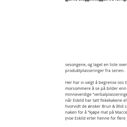
sesongene, og laget en liste ove
produktplasseringer fra serien. 
Her har vi valgt å begrense oss ti
morsommere å se på bilder enn å
minneverdige ”verbalplasseringer
når Eskild har tatt fiskekakene 
hvorvidt de ønsker Brun & Blid 
naken for å ”kjøpe mat på Maccer
(noe Eskild erter henne for flere