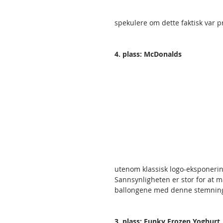
spekulere om dette faktisk var p
4. plass: McDonalds
utenom klassisk logo-eksponerin
Sannsynligheten er stor for at 
ballongene med denne stemnin
3. plass: Funky Frozen Yoghurt