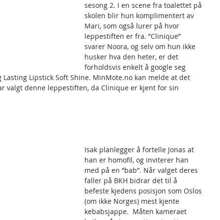
sesong 2. I en scene fra toalettet på 
skolen blir hun komplimentert av 
Mari, som også lurer på hvor 
leppestiften er fra. ”Clinique” 
svarer Noora, og selv om hun ikke 
husker hva den heter, er det 
forholdsvis enkelt å google seg 
 Lasting Lipstick Soft Shine. MinMote.no kan melde at det 
r valgt denne leppestiften, da Clinique er kjent for sin
Isak planlegger å fortelle Jonas at 
han er homofil, og inviterer han 
med på en ”bab”. Når valget deres 
faller på BKH bidrar det til å 
befeste kjedens posisjon som Oslos 
(om ikke Norges) mest kjente 
kebabsjappe.  Måten kameraet 