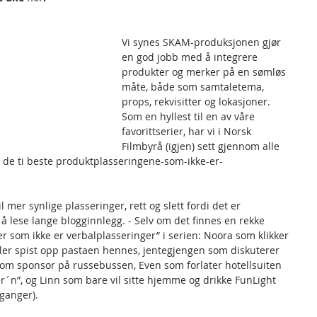
Vi synes SKAM-produksjonen gjør 
en god jobb med å integrere 
produkter og merker på en sømløs 
måte, både som samtaletema, 
props, rekvisitter og lokasjoner. 
Som en hyllest til en av våre 
favorittserier, har vi i Norsk 
Filmbyrå (igjen) sett gjennom alle 
r de ti beste produktplasseringene-som-ikke-er-
l mer synlige plasseringer, rett og slett fordi det er 
 lese lange blogginnlegg. - Selv om det finnes en rekke 
 som ikke er verbalplasseringer” i serien: Noora som klikker 
eller spist opp pastaen hennes, jentegjengen som diskuterer 
som sponsor på russebussen, Even som forlater hotellsuiten 
´n”, og Linn som bare vil sitte hjemme og drikke FunLight 
 ganger).