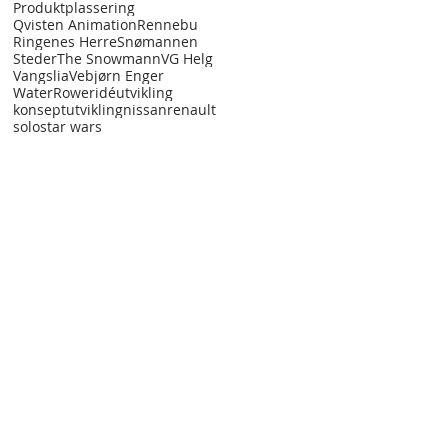
Produktplassering
Qvisten Animation
Rennebu
Ringenes Herre
Snømannen
Steder
The Snowmann
VG Helg
Vangslia
Vebjørn Enger
WaterRower
idéutvikling
konseptutvikling
nissan
renault
solo
star wars