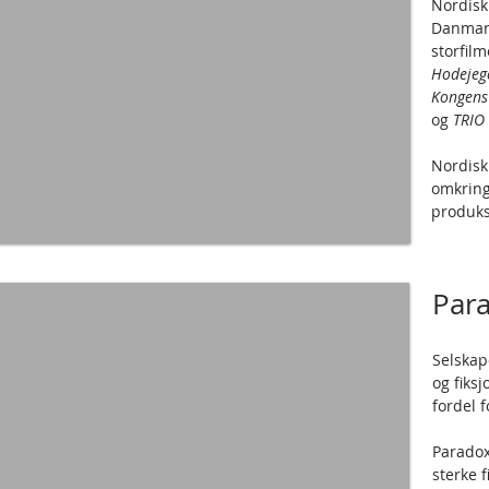
Nordisk
Danmark
storfil
Hodejege
Kongens 
og
TRIO 
Nordisk 
omkring
produks
Par
Selskap
og fiksj
fordel f
Paradox
sterke f