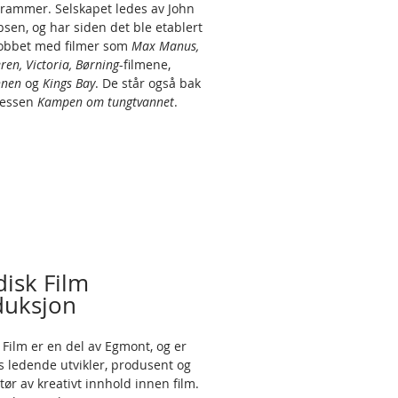
rammer. Selskapet ledes av John
bsen, og har siden det ble etablert
jobbet med filmer som
Max Manus,
eren, Victoria, Børning
-filmene,
nnen
og
Kings Bay
. De står også bak
sessen
Kampen om tungtvannet
.
isk Film
duksjon
 Film er en del av Egmont, og er
 ledende utvikler, produsent og
tør av kreativt innhold innen film.