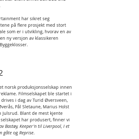
.
rtainment har sikret seg
etene på flere prosjekt med stort
ale som er i utvikling, hvorav en av
en ny versjon av klassikeren
Byggeklosser.
2
 et norsk produksjonsselskap innen
reklame. Filmselskapet ble startet i
 drives i dag av Turid Øversveen,
verås, Pål Sletaune, Marius Holst
n Julsrud. Blant de mest kjente
 selskapet har produsert, finner vi
v Bastøy, Keeper'n til Liverpool, I et
 en gåte
og
Reprise
.