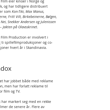
 Film eier kinoer i Norge og
, og har tidligere distribuert
mer som
Kon-Tiki, Max Manus,
rne, Fritt Vilt, Birkebeinerne, Bølgen,
Nei, Snekker Andersen og Julenissen
– Jakten på Olavsskrinet
.
Film Production er involvert i
 ti spillefilmproduksjoner og co-
joner hvert år i Skandinavia.
adox
et har jobbet både med reklame
on, men har forlatt reklame til
or film og TV.
 har markert seg med en rekke
ilmer de senere år. Flere av