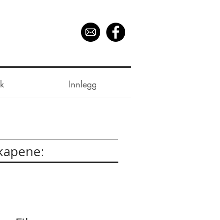
k
Innlegg
skapene: