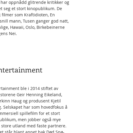
 har oppnådd glitrende kritikker og
ket seg et stort kinopublikum. De
k filmer som Kraftidioten, En
snill mann, Tusen ganger god natt,
lige, Hawaii, Oslo, Birkebeinerne
gens Nei.
ntertainment
rtainment ble i 2014 stiftet av
estorene Geir Henning Eikeland,
erkinn Haug og produsent Kjetil
 Selskapet har som hovedfokus å
mersiell spillefilm for et stort
ublikum, men jobber også mye
 store utland med faste partnere.
et står blant annet bak Død Snø-