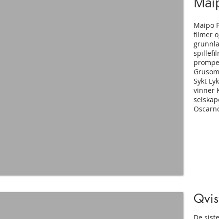
Mai
Maipo F
filmer 
grunnla
spillef
prompep
Grusom
Sykt Lyk
vinner 
selskape
Oscarn
Qvis
De sist