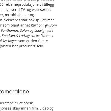
50 reklameproduksjoner, i tillegg
re involvert i TV- og web-serier,
mer, musikkvideoer og
lm. Selskapet står bak spillefilmer
er som blant annet
Kurt blir grusom,
 Fanthomas, Solan og Ludvig - Jul i
, Knudsen & Ludvigsen, og Dyrene i
akkeskogen
, som er den første
Qvisten har produsert selv.
kameratene
eratene er et norsk
jonsselskap innen film, video og