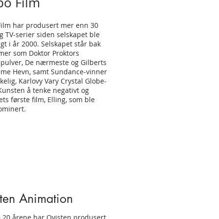
po Film
ilm har produsert mer enn 30
og TV-serier siden selskapet ble
gt i år 2000. Selskapet står bak
ilmer som Doktor Proktors
ulver, De nærmeste og Gilberts
me Hevn, samt Sundance-vinner
kelig, Karlovy Vary Crystal Globe-
Kunsten å tenke negativt og
ts første film, Elling, som ble
ominert.
ten Animation
e 20 årene har Qvisten produsert