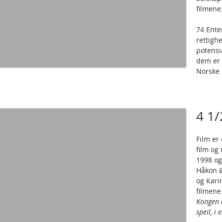
filmene
74 Ente
rettigh
potensi
dem er 
Norske 
4 1/
Film er
film og 
1998 og
Håkon Ø
og Kari
filmene
Kongen a
speil, i