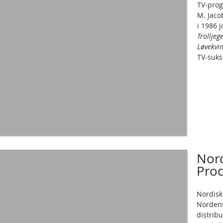
TV-prog
M. Jaco
i 1986 
Trolljeg
Løvekvi
TV-suk
Nord
Pro
Nordisk
Nordens
distribu