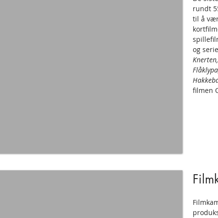
rundt 5
til å væ
kortfil
spillefi
og seri
Knerten,
Flåklypa
Hakkeb
filmen 
Film
Filmkam
produks