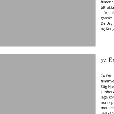
filmene
tiltruk
står ba
ganske 
De Usyn
og Kon
74 E
74 Ente
filminv
Stig Hj
Omberg.
lage kom
norsk p
mot det
Selskap